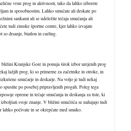
lične vrste prog in aktivnosti, tako da lahko izberete
 željam in sposobnostim. Lahko smučate ali deskate po
nežnimi sankami ali se udeležite tečaja smučanja ali
ete tudi zimske športne centre, kjer lahko izvajate
t so drsanje, biatlon in curling.
bližini Kranjske Gore in ponuja širok izbor urejenih prog
aj lažjih prog, ki so primerne za začetnike in otroke, in
 izkušene smučarje in deskarje. Na voljo je tudi nekaj
ko spustite po posebej pripravljenih progah. Poleg tega
posoje opreme in tečaje smučanja in deskanja za tiste, ki
i izboljšati svoje znanje. V bližini smučišča se nahajajo tudi
kjer lahko počivate in se okrepčate med smuko.