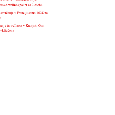
rsko-wellnes paket za 2 osebi.
 smučanja v Franciji samo 162€ na
o
nje in wellness v Kranjski Gori –
 vključena