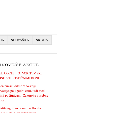
JA
SLOVAŠKA
SRBIJA
jnovejše akcije
L GOLTE – OTVORITEV SKI
NE S TURISTIČNIMI BONI
en zimski oddih v Avstriji.
vacije, po ugodni ceni, tudi med
imi počitnicami. Za otroke posebne
osti.
istite ugodno ponudbo Hotela
a in si za 238€ rezervirajte