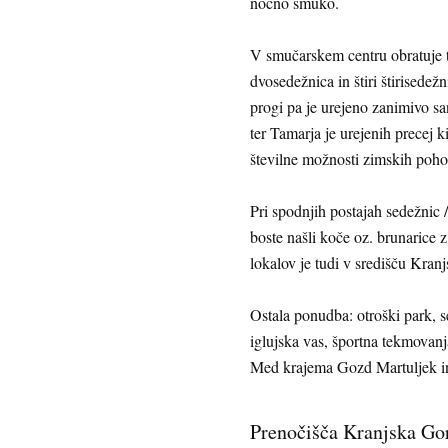
nočno smuko.
V smučarskem centru obratuje tr
dvosedežnica in štiri štirisedež
progi pa je urejeno zanimivo sa
ter Tamarja je urejenih precej 
številne možnosti zimskih pohod
Pri spodnjih postajah sedežnic 
boste našli koče oz. brunarice z
lokalov je tudi v središču Kran
Ostala ponudba: otroški park, 
iglujska vas, športna tekmovan
Med krajema Gozd Martuljek in
Prenočišča Kranjska Go