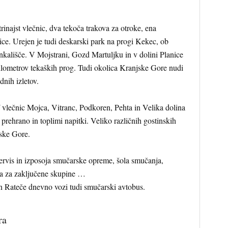
inajst vlečnic, dva tekoča trakova za otroke, ena
nice. Urejen je tudi deskarski park na progi Kekec, ob
nkališče. V Mojstrani, Gozd Martuljku in v dolini Planice
kilometrov tekaških prog. Tudi okolica Kranjske Gore nudi
nih izletov.
/ vlečnic Mojca, Vitranc, Podkoren, Pehta in Velika dolina
 prehrano in toplimi napitki. Veliko različnih gostinskih
jske Gore.
servis in izposoja smučarske opreme, šola smučanja,
ja za zaključene skupine …
 Rateče dnevno vozi tudi smučarski avtobus.
ra