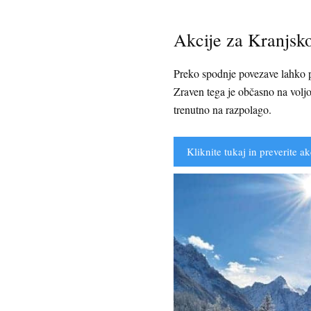
Akcije za Kranjsk
Preko spodnje povezave lahko pr
Zraven tega je občasno na voljo
trenutno na razpolago.
Kliknite tukaj in preverite ak