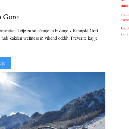
smuča
o Goro
7 dni
oseb
Smuča
everite akcije za smučanje in bivanje v Kranjski Gori.
karta
 tudi kakšen wellness in vikend oddih. Preverite kaj je
cije