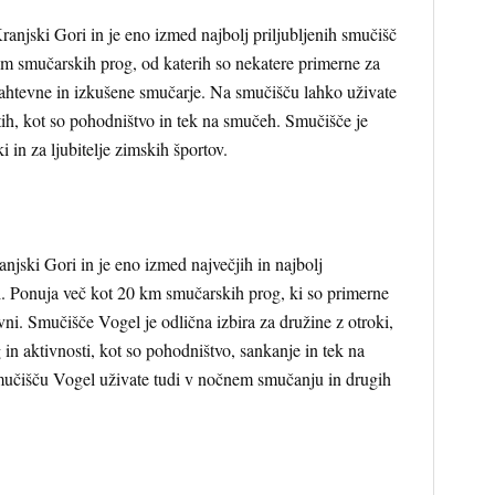
anjski Gori in je eno izmed najbolj priljubljenih smučišč
km smučarskih prog, od katerih so nekatere primerne za
zahtevne in izkušene smučarje. Na smučišču lahko uživate
stih, kot so pohodništvo in tek na smučeh. Smučišče je
i in za ljubitelje zimskih športov.
jski Gori in je eno izmed največjih in najbolj
ji. Ponuja več kot 20 km smučarskih prog, ki so primerne
vni. Smučišče Vogel je odlična izbira za družine z otroki,
 in aktivnosti, kot so pohodništvo, sankanje in tek na
mučišču Vogel uživate tudi v nočnem smučanju in drugih