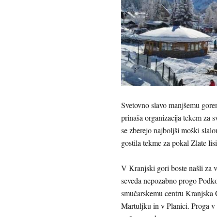
Svetovno slavo manjšemu goren
prinaša organizacija tekem za s
se zberejo najboljši moški slalo
gostila tekme za pokal Zlate lis
V Kranjski gori boste našli za 
seveda nepozabno progo Podkor
smučarskemu centru Kranjska G
Martuljku in v Planici. Proga v