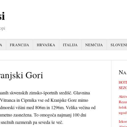
i
opi
A
FRANCIJA
HRVAŠKA
ITALIJA
NEMČIJA
SLOVENI
Na
anjski Gori
HOTE
SEZO
nanih slovenskih zimsko-športnih središč. Glavnina
Aktiv
 Vitranca in Ciprnika vse od Kranjske Gore mimo
Rezer
admorski višini med 806m in 1296m. Velika večina od
šolsk
ugodn
 umetno zasnežena. To omogoča najmanj 100 dni
Izkor
 snežnih razmerah pa seveda še več.
Alpin