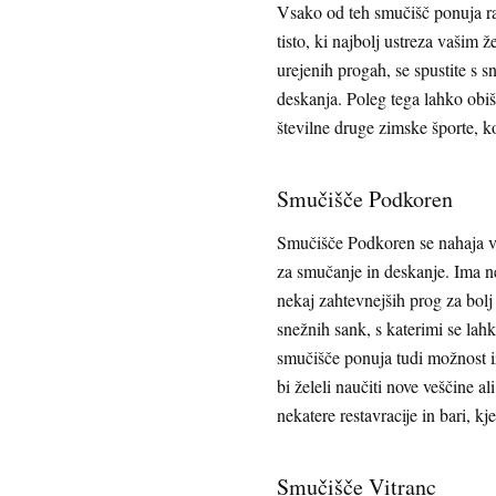
Vsako od teh smučišč ponuja raz
tisto, ki najbolj ustreza vašim
urejenih progah, se spustite s s
deskanja. Poleg tega lahko obišč
številne druge zimske športe, ko
Smučišče Podkoren
Smučišče Podkoren se nahaja v 
za smučanje in deskanje. Ima nek
nekaj zahtevnejših prog za bolj
snežnih sank, s katerimi se lah
smučišče ponuja tudi možnost iz
bi želeli naučiti nove veščine al
nekatere restavracije in bari, 
Smučišče Vitranc