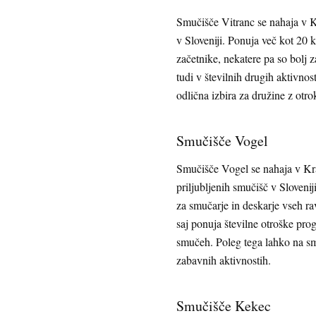
Smučišče Vitranc se nahaja v Kr
v Sloveniji. Ponuja več kot 20 
začetnike, nekatere pa so bolj 
tudi v številnih drugih aktivno
odlična izbira za družine z otrok
Smučišče Vogel
Smučišče Vogel se nahaja v Kran
priljubljenih smučišč v Sloveni
za smučarje in deskarje vseh ra
saj ponuja številne otroške prog
smučeh. Poleg tega lahko na s
zabavnih aktivnostih.
Smučišče Kekec