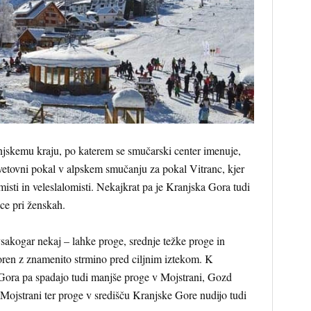
jskemu kraju, po katerem se smučarski center imenuje,
vetovni pokal v alpskem smučanju za pokal Vitranc, kjer
misti in veleslalomisti. Nekajkrat pa je Kranjska Gora tudi
ice pri ženskah.
vsakogar nekaj – lahke proge, srednje težke proge in
en z znamenito strmino pred ciljnim iztekom. K
ora pa spadajo tudi manjše proge v Mojstrani, Gozd
 Mojstrani ter proge v središču Kranjske Gore nudijo tudi