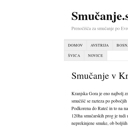
Smučanje.s
Prenočišča za smučanje po Evr
DOMOV
AVSTRIJA
BOSN
ŠVICA
NOVICE
Smučanje v Kr
Kranjska Gora je eno najbolj z
smučišč se razteza po pobočjih
Podkorena do Rateč in to na n
120ha smučarskih prog je tudi
neprekinjene smuke, ob boljših