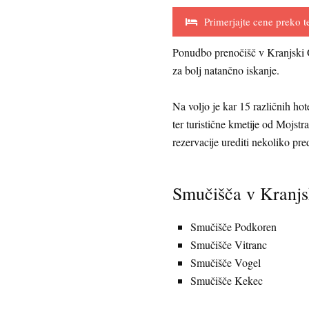
Primerjajte cene preko t
Ponudbo prenočišč v Kranjski G
za bolj natančno iskanje.
Na voljo je kar 15 različnih hot
ter turistične kmetije od Mojstr
rezervacije urediti nekoliko pr
Smučišča v Kranjs
Smučišče Podkoren
Smučišče Vitranc
Smučišče Vogel
Smučišče Kekec