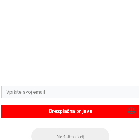
Ste pravi ljubitelj smučanja?
Potem se nam pridružite in prijavite na akcije
za smučanje v tujini in Sloveniji. Posebni
popusti in akcije boste občasno prejeli
direktno na vaš email (enostavno se lahko
odjavite).
Brezplačna prijava
Ne želim akcij