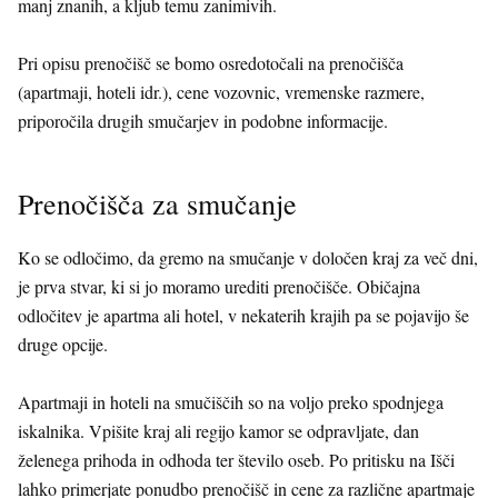
manj znanih, a kljub temu zanimivih.
Pri opisu prenočišč se bomo osredotočali na prenočišča
(apartmaji, hoteli idr.), cene vozovnic, vremenske razmere,
priporočila drugih smučarjev in podobne informacije.
Prenočišča za smučanje
Ko se odločimo, da gremo na smučanje v določen kraj za več dni,
je prva stvar, ki si jo moramo urediti prenočišče. Običajna
odločitev je apartma ali hotel, v nekaterih krajih pa se pojavijo še
druge opcije.
Apartmaji in hoteli na smučiščih so na voljo preko spodnjega
iskalnika. Vpišite kraj ali regijo kamor se odpravljate, dan
želenega prihoda in odhoda ter število oseb. Po pritisku na Išči
lahko primerjate ponudbo prenočišč in cene za različne apartmaje