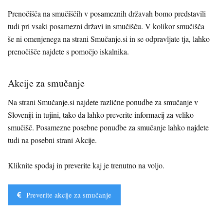
Prenočišča na smučiščih v posameznih državah bomo predstavili
tudi pri vsaki posamezni državi in smučišču. V kolikor smučišča
še ni omenjenega na strani Smučanje.si in se odpravljate tja, lahko
prenočišče najdete s pomočjo iskalnika.
Akcije za smučanje
Na strani Smučanje.si najdete različne ponudbe za smučanje v
Sloveniji in tujini, tako da lahko preverite informacij za veliko
smučišč. Posamezne posebne ponudbe za smučanje lahko najdete
tudi na posebni strani Akcije.
Kliknite spodaj in preverite kaj je trenutno na voljo.
Preverite akcije za smučanje