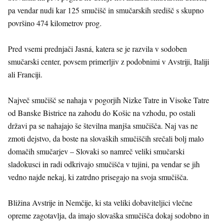
pa vendar nudi kar 125 smučišč in smučarskih središč s skupno
površino 474 kilometrov prog.
Pred vsemi prednjači Jasná, katera se je razvila v sodoben
smučarski center, povsem primerljiv z podobnimi v Avstriji, Italiji
ali Franciji.
Največ smučišč se nahaja v pogorjih Nizke Tatre in Visoke Tatre
od Banske Bistrice na zahodu do Košic na vzhodu, po ostali
državi pa se nahajajo še številna manjša smučišča. Naj vas ne
zmoti dejstvo, da boste na slovaških smučiščih srečali bolj malo
domačih smučarjev – Slovaki so namreč veliki smučarski
sladokusci in radi odkrivajo smučišča v tujini, pa vendar se jih
vedno najde nekaj, ki zatrdno prisegajo na svoja smučišča.
Bližina Avstrije in Nemčije, ki sta veliki dobaviteljici vlečne
opreme zagotavlja, da imajo slovaška smučišča dokaj sodobno in