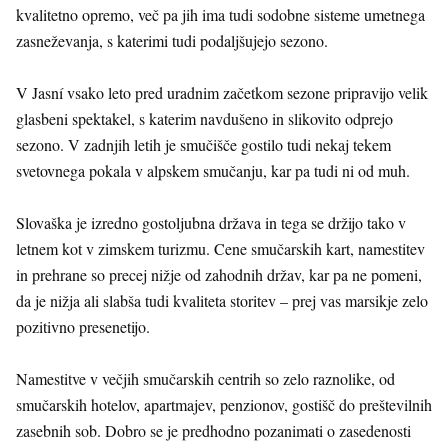
kvalitetno opremo, več pa jih ima tudi sodobne sisteme umetnega
zasneževanja, s katerimi tudi podaljšujejo sezono.
V Jasní vsako leto pred uradnim začetkom sezone pripravijo velik
glasbeni spektakel, s katerim navdušeno in slikovito odprejo
sezono. V zadnjih letih je smučišče gostilo tudi nekaj tekem
svetovnega pokala v alpskem smučanju, kar pa tudi ni od muh.
Slovaška je izredno gostoljubna država in tega se držijo tako v
letnem kot v zimskem turizmu. Cene smučarskih kart, namestitev
in prehrane so precej nižje od zahodnih držav, kar pa ne pomeni,
da je nižja ali slabša tudi kvaliteta storitev – prej vas marsikje zelo
pozitivno presenetijo.
Namestitve v večjih smučarskih centrih so zelo raznolike, od
smučarskih hotelov, apartmajev, penzionov, gostišč do preštevilnih
zasebnih sob. Dobro se je predhodno pozanimati o zasedenosti