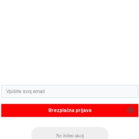
Ste pravi ljubitelj smučanja?
Potem se nam pridružite in prijavite na akcije
za smučanje v tujini in Sloveniji. Posebni
popusti in akcije boste občasno prejeli
direktno na vaš email (enostavno se lahko
odjavite).
Brezplačna prijava
Ne želim akcij